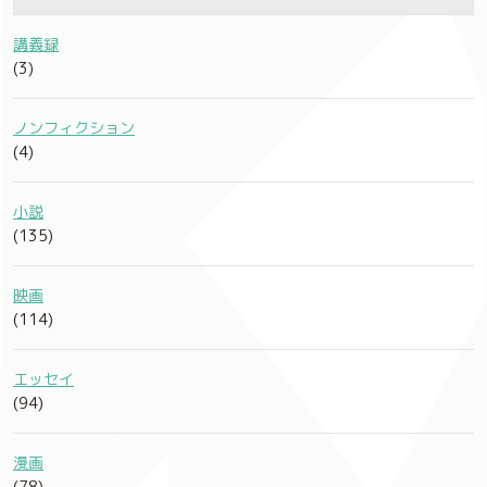
講義録
(3)
ノンフィクション
(4)
小説
(135)
映画
(114)
エッセイ
(94)
漫画
(78)