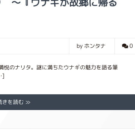
り 〜『ウナギが故郷に帰る
by ホンタナ
0
満悦のナリタ。謎に満ちたウナギの魅力を語る筆
]
続きを読む ≫