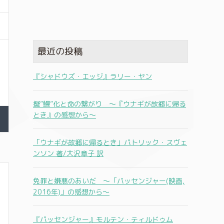
最近の投稿
『シャドウズ・エッジ』ラリー・ヤン
擬”鰻”化と命の繋がり 〜『ウナギが故郷に帰る
とき』の感想から〜
「ウナギが故郷に帰るとき」パトリック・スヴェ
ンソン 著/大沢章子 訳
免罪と嫌悪のあいだ 〜「パッセンジャー(映画,
2016年)」の感想から〜
『パッセンジャー』モルテン・ティルドゥム