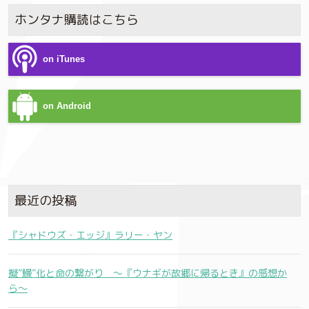
ホンタナ購読はこちら
on iTunes
on Android
最近の投稿
『シャドウズ・エッジ』ラリー・ヤン
擬”鰻”化と命の繋がり 〜『ウナギが故郷に帰るとき』の感想か
ら〜