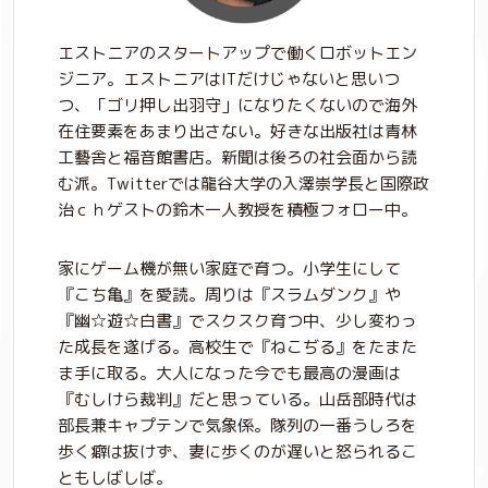
エストニアのスタートアップで働くロボットエン
ジニア。エストニアはITだけじゃないと思いつ
つ、「ゴリ押し出羽守」になりたくないので海外
在住要素をあまり出さない。好きな出版社は青林
工藝舎と福音館書店。新聞は後ろの社会面から読
む派。Twitterでは龍谷大学の入澤崇学長と国際政
治ｃｈゲストの鈴木一人教授を積極フォロー中。
家にゲーム機が無い家庭で育つ。小学生にして
『こち亀』を愛読。周りは『スラムダンク』や
『幽☆遊☆白書』でスクスク育つ中、少し変わっ
た成長を遂げる。高校生で『ねこぢる』をたまた
ま手に取る。大人になった今でも最高の漫画は
『むしけら裁判』だと思っている。山岳部時代は
部長兼キャプテンで気象係。隊列の一番うしろを
歩く癖は抜けず、妻に歩くのが遅いと怒られるこ
ともしばしば。