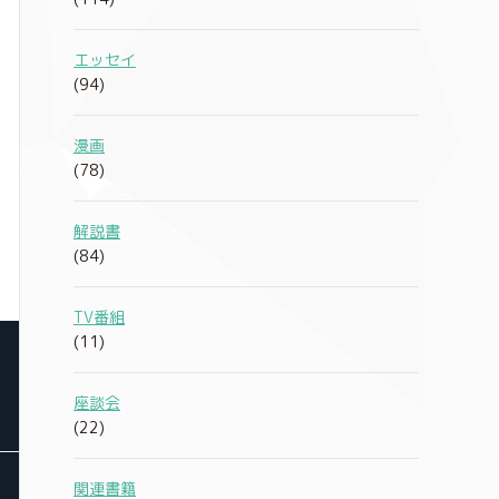
エッセイ
(94)
漫画
(78)
解説書
(84)
TV番組
(11)
座談会
(22)
関連書籍