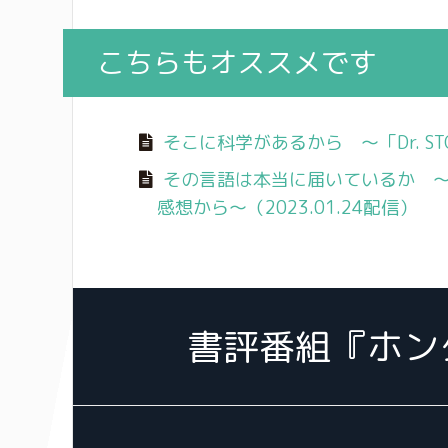
こちらもオススメです
そこに科学があるから 〜「Dr. ST
その言語は本当に届いているか 
感想から〜（2023.01.24配信）
書評番組『ホン