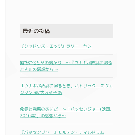
最近の投稿
『シャドウズ・エッジ』ラリー・ヤン
擬”鰻”化と命の繋がり 〜『ウナギが故郷に帰る
とき』の感想から〜
「ウナギが故郷に帰るとき」パトリック・スヴェ
ンソン 著/大沢章子 訳
免罪と嫌悪のあいだ 〜「パッセンジャー(映画,
2016年)」の感想から〜
『パッセンジャー』モルテン・ティルドゥム