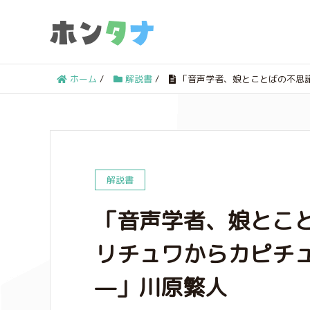
ホーム
/
解説書
/
「音声学者、娘とことばの不思
解説書
「音声学者、娘とこ
リチュワからカピチ
—」川原繁人