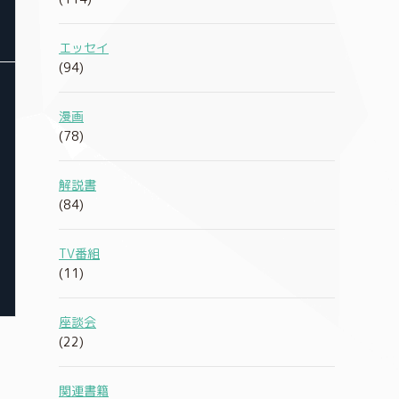
エッセイ
(94)
漫画
(78)
解説書
(84)
TV番組
(11)
座談会
(22)
関連書籍