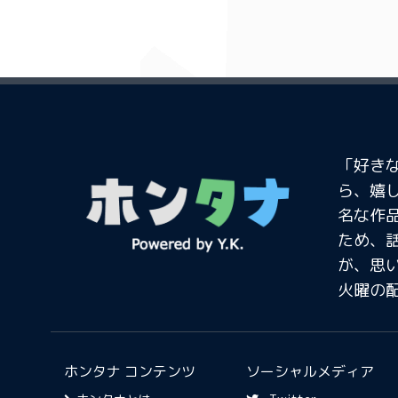
「好き
ら、嬉
名な作
ため、
が、思
火曜の
ホンタナ コンテンツ
ソーシャルメディア