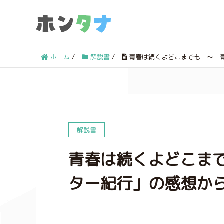
ホーム
/
解説書
/
青春は続くよどこまでも ～「青
解説書
青春は続くよどこまで
ター紀行」の感想か