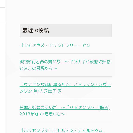
最近の投稿
『シャドウズ・エッジ』ラリー・ヤン
擬”鰻”化と命の繋がり 〜『ウナギが故郷に帰る
とき』の感想から〜
「ウナギが故郷に帰るとき」パトリック・スヴェ
ンソン 著/大沢章子 訳
免罪と嫌悪のあいだ 〜「パッセンジャー(映画,
2016年)」の感想から〜
『パッセンジャー』モルテン・ティルドゥム