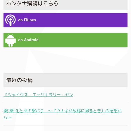
ホンタナ購読はこちら
on iTunes
on Android
最近の投稿
『シャドウズ・エッジ』ラリー・ヤン
擬”鰻”化と命の繋がり 〜『ウナギが故郷に帰るとき』の感想か
ら〜