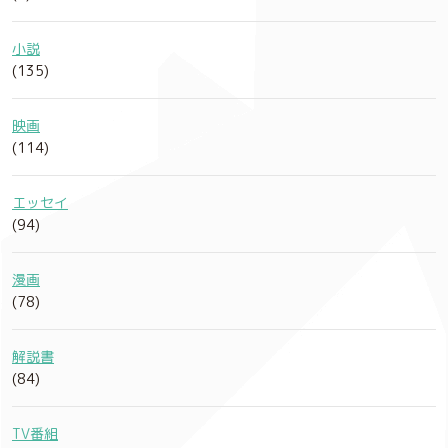
小説
(135)
映画
(114)
エッセイ
(94)
漫画
(78)
解説書
(84)
TV番組